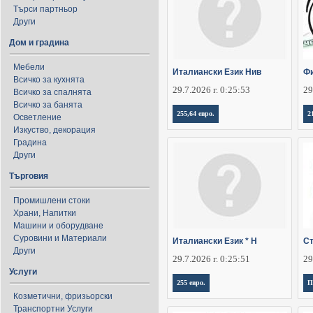
Търси партньор
Други
Дом и градина
Мебели
Италиански Език Нив
Фи
Всичко за кухнята
29.7.2026 г. 0:25:53
29
Всичко за спалнята
Всичко за банята
255,64 евро.
2
Осветление
Изкуство, декорация
Градина
Други
Търговия
Промишлени стоки
Храни, Напитки
Машини и оборудване
Суровини и Материали
Италиански Език * Н
Ст
Други
29.7.2026 г. 0:25:51
29
Услуги
255 евро.
П
Козметични, фризьорски
Транспортни Услуги