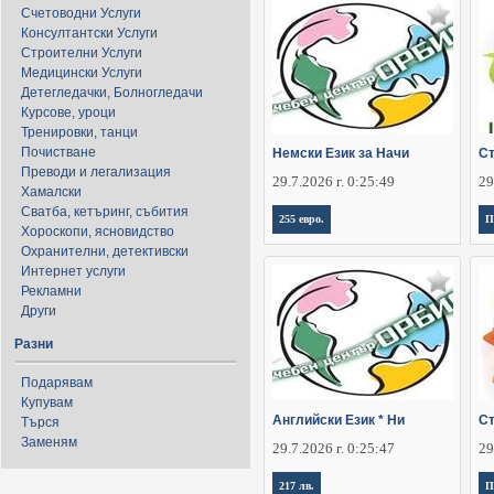
Счетоводни Услуги
Консултантски Услуги
Строителни Услуги
Медицински Услуги
Детегледачки, Болногледачи
Курсове, уроци
Тренировки, танци
Почистване
Немски Език за Начи
Ст
Преводи и легализация
29.7.2026 г. 0:25:49
29
Хамалски
Сватба, кетъринг, събития
255 евро.
П
Хороскопи, ясновидство
Охранителни, детективски
Интернет услуги
Рекламни
Други
Разни
Подарявам
Купувам
Английски Език * Ни
Ст
Търся
Заменям
29.7.2026 г. 0:25:47
29
217 лв.
П