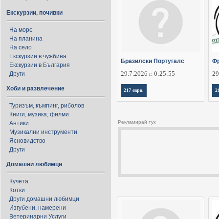
Екскурзии, почивки
На море
На планина
На село
Екскурзии в чужбина
Бразилски Португалс
Фр
Екскурзии в България
29.7.2026 г. 0:25:55
29
Други
Хоби и развлечение
217 евро.
2
Туризъм, къмпинг, риболов
Книги, музика, филми
Рекламирай тук
Антики
Музикални инструменти
Ясновидство
Други
Домашни любимци
Кучета
Котки
Други домашни любимци
Изгубени, намерени
Ветеринарни Услуги