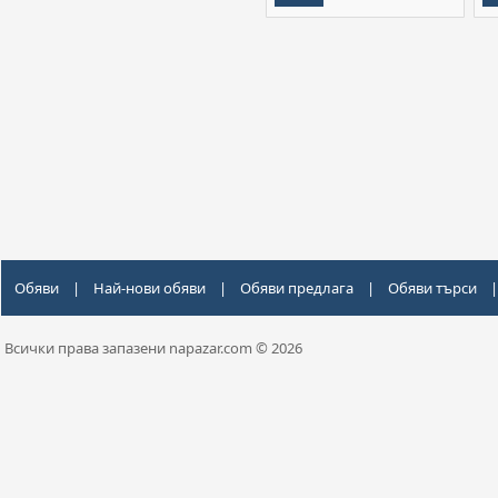
Обяви
|
Най-нови обяви
|
Обяви предлага
|
Обяви търси
|
Всички права запазени napazar.com © 2026