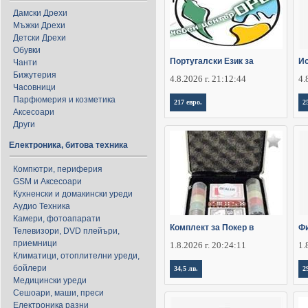
Дамски Дрехи
Мъжки Дрехи
Детски Дрехи
Обувки
Португалски Език за
Ис
Чанти
Бижутерия
4.8.2026 г. 21:12:44
4.
Часовници
Парфюмерия и козметика
217 евро.
2
Аксесоари
Други
Електроника, битова техника
Компютри, периферия
GSM и Аксесоари
Кухненски и домакински уреди
Аудио Техника
Камери, фотоапарати
Комплект за Покер в
Фи
Телевизори, DVD плейъри,
приемници
1.8.2026 г. 20:24:11
1.
Климатици, отоплителни уреди,
бойлери
34,5 лв.
2
Медицински уреди
Сешоари, маши, преси
Електроника разни