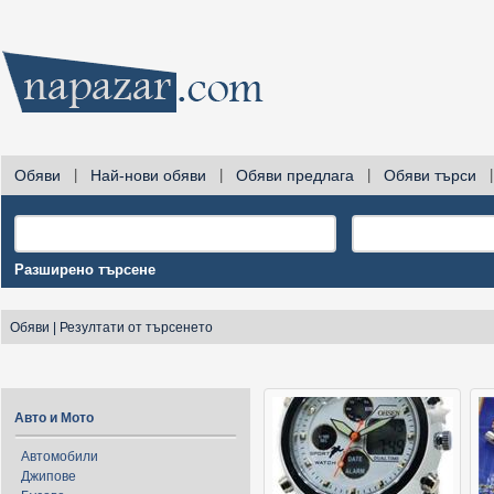
Обяви
|
Най-нови обяви
|
Обяви предлага
|
Обяви търси
|
Разширено търсене
Обяви
|
Резултати от търсенето
Авто и Мото
Автомобили
Джипове