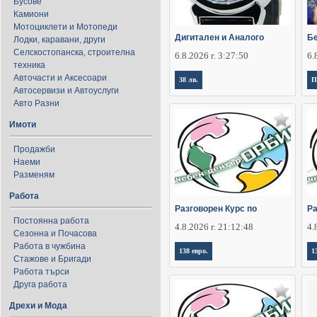
Бусове
Камиони
Мотоциклети и Мотопеди
Дигитален и Аналого
Бе
Лодки, каравани, други
Селскостопанска, строителна
6.8.2026 г. 3:27:50
6.
техника
Авточасти и Аксесоари
38 лв.
П
Автосервизи и Автоуслуги
Авто Разни
Имоти
Продажби
Наеми
Разменям
Работа
Разговорен Курс по
Ра
Постоянна работа
4.8.2026 г. 21:12:48
4.
Сезонна и Почасова
Работа в чужбина
138 евро.
1
Стажове и Бригади
Работа търси
Друга работа
Дрехи и Мода