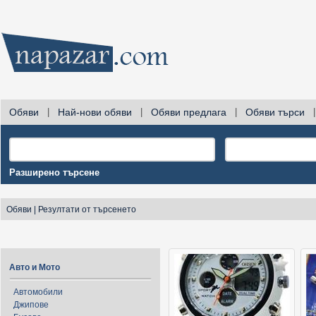
Обяви
|
Най-нови обяви
|
Обяви предлага
|
Обяви търси
|
Разширено търсене
Обяви
|
Резултати от търсенето
Авто и Мото
Автомобили
Джипове