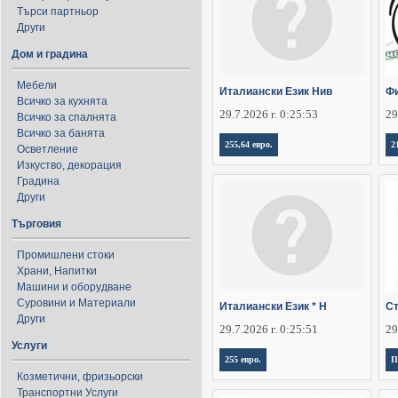
Търси партньор
Други
Дом и градина
Мебели
Италиански Език Нив
Фи
Всичко за кухнята
29.7.2026 г. 0:25:53
29
Всичко за спалнята
Всичко за банята
255,64 евро.
2
Осветление
Изкуство, декорация
Градина
Други
Търговия
Промишлени стоки
Храни, Напитки
Машини и оборудване
Суровини и Материали
Италиански Език * Н
Ст
Други
29.7.2026 г. 0:25:51
29
Услуги
255 евро.
П
Козметични, фризьорски
Транспортни Услуги