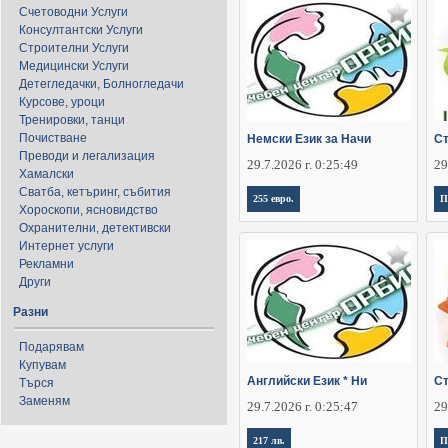
Счетоводни Услуги
Консултантски Услуги
Строителни Услуги
Медицински Услуги
Детегледачки, Болногледачи
Курсове, уроци
Тренировки, танци
Почистване
Немски Език за Начи
Ст
Преводи и легализация
29.7.2026 г. 0:25:49
29
Хамалски
Сватба, кетъринг, събития
255 евро.
П
Хороскопи, ясновидство
Охранителни, детективски
Интернет услуги
Рекламни
Други
Разни
Подарявам
Купувам
Английски Език * Ни
Ст
Търся
Заменям
29.7.2026 г. 0:25:47
29
217 лв.
П