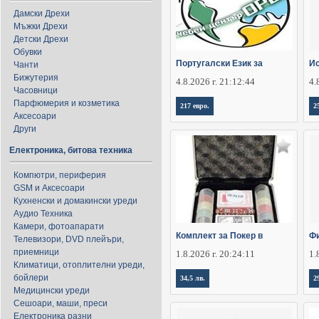
Дамски Дрехи
Мъжки Дрехи
Детски Дрехи
Обувки
Португалски Език за
Ис
Чанти
Бижутерия
4.8.2026 г. 21:12:44
4.
Часовници
Парфюмерия и козметика
217 евро.
2
Аксесоари
Други
Електроника, битова техника
Компютри, периферия
GSM и Аксесоари
Кухненски и домакински уреди
Аудио Техника
Камери, фотоапарати
Комплект за Покер в
Фи
Телевизори, DVD плейъри,
приемници
1.8.2026 г. 20:24:11
1.
Климатици, отоплителни уреди,
бойлери
34,5 лв.
2
Медицински уреди
Сешоари, маши, преси
Електроника разни