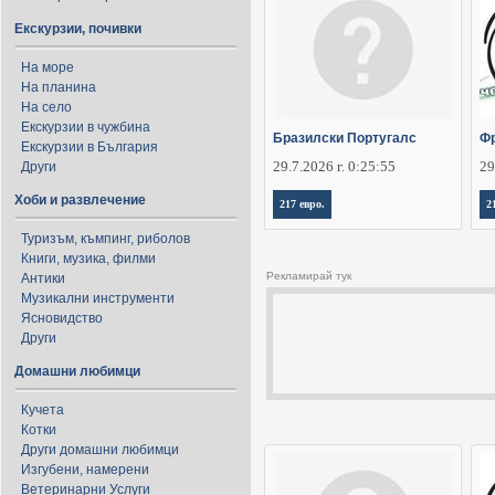
Екскурзии, почивки
На море
На планина
На село
Екскурзии в чужбина
Бразилски Португалс
Фр
Екскурзии в България
29.7.2026 г. 0:25:55
29
Други
Хоби и развлечение
217 евро.
2
Туризъм, къмпинг, риболов
Книги, музика, филми
Рекламирай тук
Антики
Музикални инструменти
Ясновидство
Други
Домашни любимци
Кучета
Котки
Други домашни любимци
Изгубени, намерени
Ветеринарни Услуги