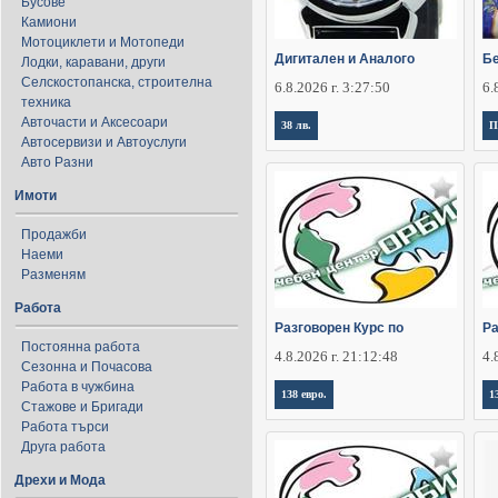
Бусове
Камиони
Мотоциклети и Мотопеди
Дигитален и Аналого
Бе
Лодки, каравани, други
Селскостопанска, строителна
6.8.2026 г. 3:27:50
6.
техника
Авточасти и Аксесоари
38 лв.
П
Автосервизи и Автоуслуги
Авто Разни
Имоти
Продажби
Наеми
Разменям
Работа
Разговорен Курс по
Ра
Постоянна работа
4.8.2026 г. 21:12:48
4.
Сезонна и Почасова
Работа в чужбина
138 евро.
1
Стажове и Бригади
Работа търси
Друга работа
Дрехи и Мода