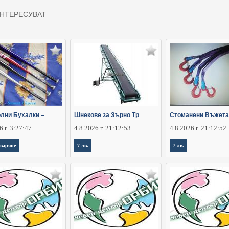
нтересуват
лни Бухалки –
Шнекове за Зърно Тр
Стоманени Въжета
6 г. 3:27:47
4.8.2026 г. 21:12:53
4.8.2026 г. 21:12:52
оваряне
7 лв.
7 лв.