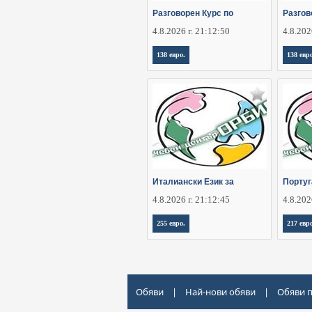
Разговорен Курс по
Разгов
4.8.2026 г. 21:12:50
4.8.202
138 евро.
138 евр
Италиански Език за
Португ
4.8.2026 г. 21:12:45
4.8.202
255 евро.
217 евр
Обяви
|
Най-нови обяви
|
Обяви 