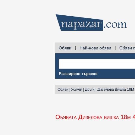
Обяви
|
Най-нови обяви
|
Обяви 
Разширено търсене
Обяви
|
Услуги
|
Други
|
Дизелова Вишка 18М
Обявата Дизелова вишка 18м 4