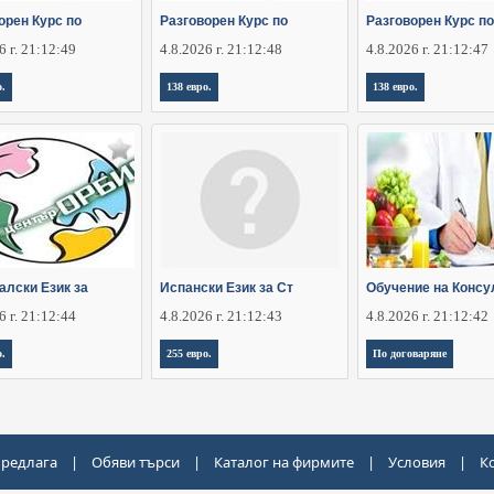
орен Курс по
Разговорен Курс по
Разговорен Курс по
6 г. 21:12:49
4.8.2026 г. 21:12:48
4.8.2026 г. 21:12:47
о.
138 евро.
138 евро.
алски Език за
Испански Език за Ст
Обучение на Консу
6 г. 21:12:44
4.8.2026 г. 21:12:43
4.8.2026 г. 21:12:42
о.
255 евро.
По договаряне
предлага
|
Обяви търси
|
Каталог на фирмите
|
Условия
|
К